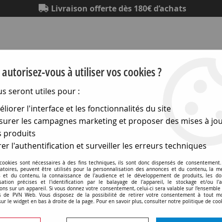
Livraison offerte dès 180€ d’achats
autorisez-vous à utiliser vos cookies ?
us seront utiles pour :
liorer l'interface et les fonctionnalités du site
Eclairage
Electronique
Matériel électrique
Outillag
urer les campagnes marketing et proposer des mises à jou
 produits
eaux étanches en saillie
>
44 cep - tableaux étanches en gwpl
er l'authentification et surveiller les erreurs techniques
Tableaux
 cookies sont nécessaires à des fins techniques, ils sont donc dispensés de consentement. 
gatoires, peuvent être utilisés pour la personnalisation des annonces et du contenu, la m
 et du contenu, la connaissance de l'audience et le développement de produits, les d
isation précises et l'identification par le balayage de l'appareil, le stockage et/ou l'
ons sur un appareil. Si vous donnez votre consentement, celui-ci sera valable sur l’ensemble
 de PVN Web. Vous disposez de la possibilité de retirer votre consentement à tout 
sur le widget en bas à droite de la page. Pour en savoir plus, consulter notre politique de coo
Tableaux étanches ave
tanches avec porte pleine