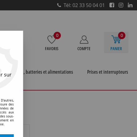
Tél: 02 33 50 04 01
0
0
FAVORIS
COMPTE
PANIER
e
Piles, batteries et alimentations
Prises et interrupteurs
r sur
ast 120 - gwt 650 c - ip55
>
Tableaux
D'autres,
esure des
onnées de
accès aux
 des sous-
moment en
kie.
c porte