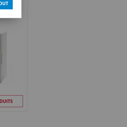
OUT
 serrure -
DUITS