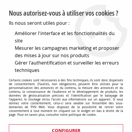
PVN, Vente et conseil en matériel électrique
Nous autorisez-vous à utiliser vos cookies ?
0
Ils nous seront utiles pour :
Améliorer l'interface et les fonctionnalités du
site
Accueil
>
Outillage
>
Matériel de bricolage
>
Automobile
>
Mesurer les campagnes marketing et proposer
Chargeurs d'accus
des mises à jour sur nos produits
Chargeurs d'accus
Gérer l'authentification et surveiller les erreurs
techniques
Certains cookies sont nécessaires à des fins techniques, ils sont donc dispensés
de consentement. D'autres, non obligatoires, peuvent être utilisés pour la
personnalisation des annonces et du contenu, la mesure des annonces et du
TRIER & FILTRER
contenu, la connaissance de l'audience et le développement de produits, les
données de géolocalisation précises et l'identification par le balayage de
l'appareil, le stockage et/ou l'accès aux informations sur un appareil. Si vous
donnez votre consentement, celui-ci sera valable sur l’ensemble des sous-
domaines de PVN Web. Vous disposez de la possibilité de retirer votre
consentement à tout moment en cliquant sur le widget en bas à droite de la
3 articles sur
3
page. Pour en savoir plus, consulter notre politique de cookie.
CONFIGURER