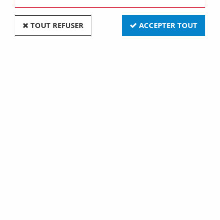
TOUT REFUSER
ACCEPTER TOUT
CHARGEUR INTELLIGENT
Chargeur pour accus à
POUR BATTERIE À ACIDE
l'acide plomb 12/24v -
DE PLOMB - 12 VDC - 1.5
avec fonction boost - 20a
A (AC028)
(AC30)
39,60 €
126,00 €