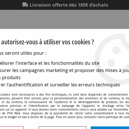
Livraison offerte dès 180€ d’achats
autorisez-vous à utiliser vos cookies ?
us seront utiles pour :
liorer l'interface et les fonctionnalités du site
Eclairage
Electronique
Matériel électrique
Outillag
urer les campagnes marketing et proposer des mises à jou
 produits
s, Signalisation, etc…
>
Cadenas
er l'authentification et surveiller les erreurs techniques
Cadenas
 cookies sont nécessaires à des fins techniques, ils sont donc dispensés de consentement. 
gatoires, peuvent être utilisés pour la personnalisation des annonces et du contenu, la m
 et du contenu, la connaissance de l'audience et le développement de produits, les d
isation précises et l'identification par le balayage de l'appareil, le stockage et/ou l'
ons sur un appareil. Si vous donnez votre consentement, celui-ci sera valable sur l’ensemble
 de PVN Web. Vous disposez de la possibilité de retirer votre consentement à tout 
sur le widget en bas à droite de la page. Pour en savoir plus, consulter notre politique de coo
6 articles sur
6