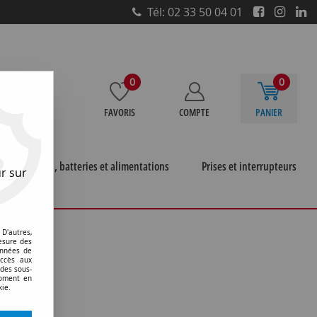
Tél: 02 33 50 04 01
0
0
FAVORIS
COMPTE
PANIER
e
Piles, batteries et alimentations
Prises et interrupteurs
r sur
D'autres,
esure des
onnées de
accès aux
 des sous-
moment en
kie.