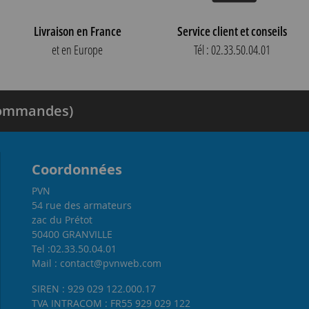
Livraison en France
Service client et conseils
et en Europe
Tél : 02.33.50.04.01
 commandes)
Coordonnées
PVN
54 rue des armateurs
zac du Prétot
50400 GRANVILLE
Tel :02.33.50.04.01
Mail : contact@pvnweb.com
SIREN : 929 029 122.000.17
TVA INTRACOM : FR55 929 029 122