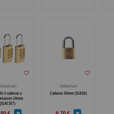
Velleman
Velleman
de 3 cadenas a
Cadenas 30mm (SLK30)
inaison 20mm
(SLKCSET)
,80 €
6,70 €