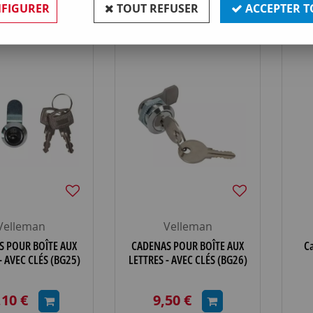
FIGURER
TOUT REFUSER
ACCEPTER T
Velleman
Velleman
S POUR BOÎTE AUX
CADENAS POUR BOÎTE AUX
C
- AVEC CLÉS (BG25)
LETTRES - AVEC CLÉS (BG26)
,10 €
9,50 €