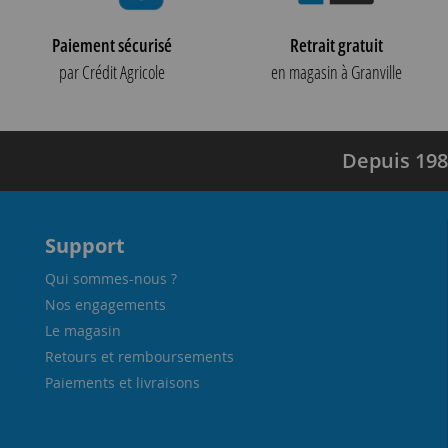
Paiement sécurisé
Retrait gratuit
par Crédit Agricole
en magasin à Granville
Depuis 198
Support
Qui sommes-nous ?
Nos engagements
Le magasin
Retours et remboursements
Paiements et livraisons