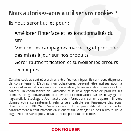
PVN, Vente et conseil en matériel électrique
Nous autorisez-vous à utiliser vos cookies ?
0
Ils nous seront utiles pour :
Améliorer l'interface et les fonctionnalités du
site
Accueil
>
Outillage
>
Matériel de bricolage
>
Mesurer les campagnes marketing et proposer
Gants, Antivols, Signalisation, etc…
>
Cameras et moniteurs
des mises à jour sur nos produits
Cameras et moniteurs
Gérer l'authentification et surveiller les erreurs
techniques
Certains cookies sont nécessaires à des fins techniques, ils sont donc dispensés
de consentement. D'autres, non obligatoires, peuvent être utilisés pour la
personnalisation des annonces et du contenu, la mesure des annonces et du
TRIER & FILTRER
contenu, la connaissance de l'audience et le développement de produits, les
données de géolocalisation précises et l'identification par le balayage de
l'appareil, le stockage et/ou l'accès aux informations sur un appareil. Si vous
donnez votre consentement, celui-ci sera valable sur l’ensemble des sous-
domaines de PVN Web. Vous disposez de la possibilité de retirer votre
consentement à tout moment en cliquant sur le widget en bas à droite de la
Aucune correspondance trouvée
page. Pour en savoir plus, consulter notre politique de cookie.
Prises et interrupteurs rétros
CONFIGURER