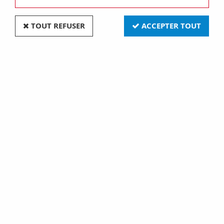
TOUT REFUSER
ACCEPTER TOUT
Découvrez une superbe gamme de prises et
interrupteurs délicieusement rétros, en porcelaine,
bakélite et verre
Pensez à vos ampoules Leds