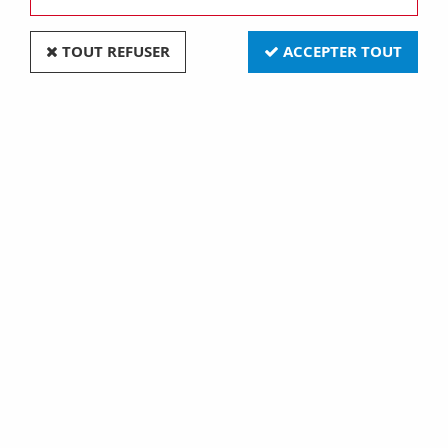
TOUT REFUSER
ACCEPTER TOUT
Compteur (CNT1)
9,50 €
1 article sur
1
Prises et interrupteurs rétros