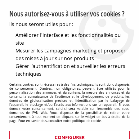
PVN, Vente et conseil en matériel électrique
Nous autorisez-vous à utiliser vos cookies ?
0
Ils nous seront utiles pour :
Améliorer l'interface et les fonctionnalités du
site
Accueil
>
Outillage
>
Matériel de bricolage
>
Mesurer les campagnes marketing et proposer
Horloges, montres et stations meteo
>
Compteurs, Chronomètres
des mises à jour sur nos produits
Gérer l'authentification et surveiller les erreurs
Compteurs, Chronomètres
techniques
Certains cookies sont nécessaires à des fins techniques, ils sont donc dispensés
de consentement. D'autres, non obligatoires, peuvent être utilisés pour la
personnalisation des annonces et du contenu, la mesure des annonces et du
contenu, la connaissance de l'audience et le développement de produits, les
TRIER & FILTRER
données de géolocalisation précises et l'identification par le balayage de
l'appareil, le stockage et/ou l'accès aux informations sur un appareil. Si vous
donnez votre consentement, celui-ci sera valable sur l’ensemble des sous-
domaines de PVN Web. Vous disposez de la possibilité de retirer votre
consentement à tout moment en cliquant sur le widget en bas à droite de la
page. Pour en savoir plus, consulter notre politique de cookie.
1 article sur
1
CONFIGURER