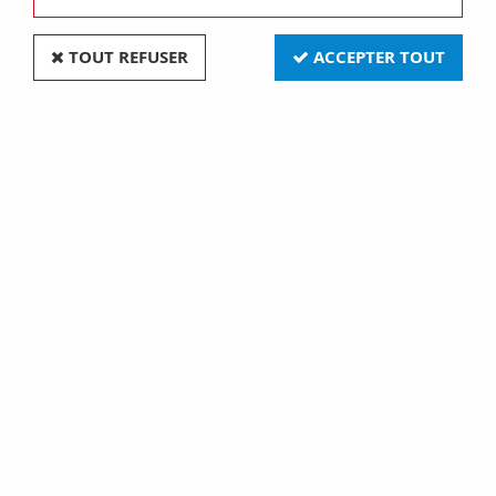
TOUT REFUSER
ACCEPTER TOUT
HOUSSE POUR BARBECUE
SAC D'HIVERNAGE EN
- 110 x 70 x 100 cm
TOILE DE JUTE - 175 L - 3
(PM2012)
pcs (PM2014)
14,30 €
11,40 €
2 articles sur
2
Prises et interrupteurs rétros