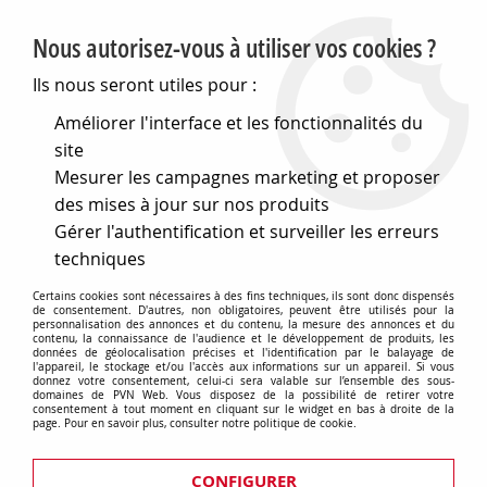
PVN, Vente et conseil en matériel électrique
Nous autorisez-vous à utiliser vos cookies ?
0
Ils nous seront utiles pour :
Améliorer l'interface et les fonctionnalités du
site
Accueil
>
Outillage
>
Matériel de bricolage
>
Jardin
>
Baches
Mesurer les campagnes marketing et proposer
>
Baches bleu-kaki - regular
des mises à jour sur nos produits
Baches bleu/kaki - regular
Gérer l'authentification et surveiller les erreurs
techniques
Certains cookies sont nécessaires à des fins techniques, ils sont donc dispensés
de consentement. D'autres, non obligatoires, peuvent être utilisés pour la
personnalisation des annonces et du contenu, la mesure des annonces et du
TRIER & FILTRER
contenu, la connaissance de l'audience et le développement de produits, les
données de géolocalisation précises et l'identification par le balayage de
l'appareil, le stockage et/ou l'accès aux informations sur un appareil. Si vous
donnez votre consentement, celui-ci sera valable sur l’ensemble des sous-
domaines de PVN Web. Vous disposez de la possibilité de retirer votre
consentement à tout moment en cliquant sur le widget en bas à droite de la
2 articles sur
2
page. Pour en savoir plus, consulter notre politique de cookie.
CONFIGURER