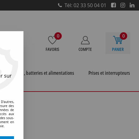
Tél: 02 33 50 04 01
0
0
FAVORIS
COMPTE
PANIER
e
Piles, batteries et alimentations
Prises et interrupteurs
r sur
D'autres,
esure des
onnées de
accès aux
 des sous-
moment en
kie.
 trouvée