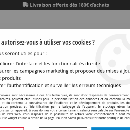
Livraison offerte dès 180€ d’achats
autorisez-vous à utiliser vos cookies ?
us seront utiles pour :
liorer l'interface et les fonctionnalités du site
Eclairage
Electronique
Matériel électrique
Outillag
urer les campagnes marketing et proposer des mises à jou
 produits
ain
>
Pinces de serrage
>
Pinces à coller - plastique
er l'authentification et surveiller les erreurs techniques
Pinces à coller - plastique
 cookies sont nécessaires à des fins techniques, ils sont donc dispensés de consentement. 
gatoires, peuvent être utilisés pour la personnalisation des annonces et du contenu, la m
 et du contenu, la connaissance de l'audience et le développement de produits, les d
isation précises et l'identification par le balayage de l'appareil, le stockage et/ou l'
ons sur un appareil. Si vous donnez votre consentement, celui-ci sera valable sur l’ensemble
 de PVN Web. Vous disposez de la possibilité de retirer votre consentement à tout 
sur le widget en bas à droite de la page. Pour en savoir plus, consulter notre politique de coo
Aucune correspondance