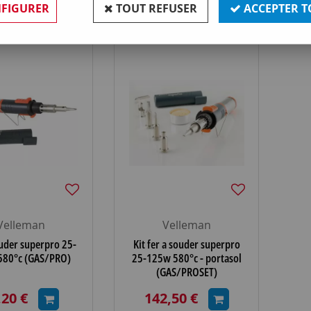
FIGURER
TOUT REFUSER
ACCEPTER T
Velleman
Velleman
ouder superpro 25-
Kit fer a souder superpro
580°c (GAS/PRO)
25-125w 580°c - portasol
(GAS/PROSET)
,20 €
142,50 €