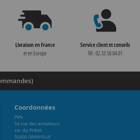
Livraison en France
Service client et conseils
et en Europe
Tél : 02.33.50.04.01
 commandes)
Coordonnées
PVN
54 rue des armateurs
zac du Prétot
50400 GRANVILLE