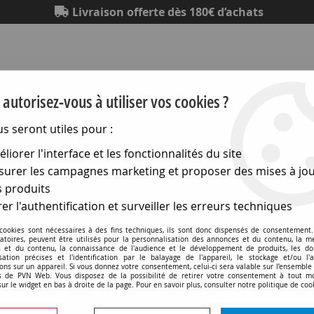
Livraison offerte dès 180€ d’achats
autorisez-vous à utiliser vos cookies ?
us seront utiles pour :
liorer l'interface et les fonctionnalités du site
Eclairage
Electronique
Matériel électrique
Outillag
urer les campagnes marketing et proposer des mises à jou
 produits
t de soudage
>
Fers a souder au gaz
>
Chalumeaux au gaz '
er l'authentification et surveiller les erreurs techniques
Chalumeaux au gaz 'pro'
 cookies sont nécessaires à des fins techniques, ils sont donc dispensés de consentement. 
gatoires, peuvent être utilisés pour la personnalisation des annonces et du contenu, la m
 et du contenu, la connaissance de l'audience et le développement de produits, les d
isation précises et l'identification par le balayage de l'appareil, le stockage et/ou l'
ons sur un appareil. Si vous donnez votre consentement, celui-ci sera valable sur l’ensemble
 de PVN Web. Vous disposez de la possibilité de retirer votre consentement à tout 
sur le widget en bas à droite de la page. Pour en savoir plus, consulter notre politique de coo
2 articles sur
2