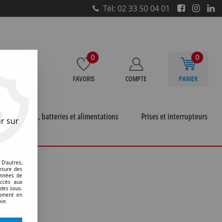
Tél: 02 33 50 04 01
0
0
FAVORIS
COMPTE
PANIER
e
Piles, batteries et alimentations
Prises et interrupteurs
r sur
pro'
D'autres,
esure des
onnées de
accès aux
 des sous-
moment en
kie.