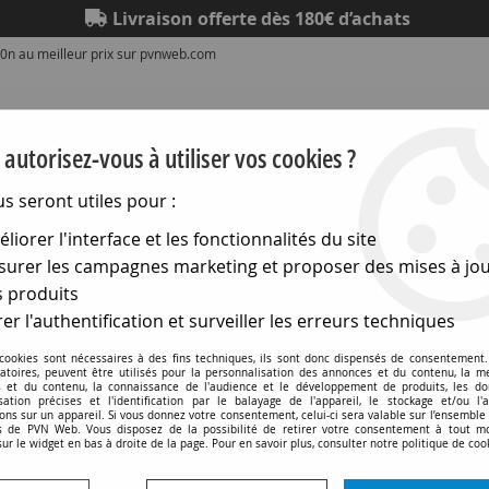
Livraison offerte dès 180€ d’achats
0n au meilleur prix sur pvnweb.com
autorisez-vous à utiliser vos cookies ?
us seront utiles pour :
liorer l'interface et les fonctionnalités du site
Eclairage
Electronique
Matériel électrique
Outillag
urer les campagnes marketing et proposer des mises à jou
 produits
t de soudage
>
Stations de soudage
>
Pannes de rechange 
er l'authentification et surveiller les erreurs techniques
20n-30n
 cookies sont nécessaires à des fins techniques, ils sont donc dispensés de consentement. 
gatoires, peuvent être utilisés pour la personnalisation des annonces et du contenu, la m
change pour stations de soudage vts
 et du contenu, la connaissance de l'audience et le développement de produits, les d
isation précises et l'identification par le balayage de l'appareil, le stockage et/ou l'
ons sur un appareil. Si vous donnez votre consentement, celui-ci sera valable sur l’ensemble
 de PVN Web. Vous disposez de la possibilité de retirer votre consentement à tout 
sur le widget en bas à droite de la page. Pour en savoir plus, consulter notre politique de coo