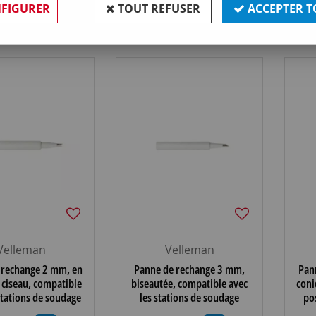
FIGURER
TOUT REFUSER
ACCEPTER T
4 articles sur
4
Velleman
Velleman
 rechange 2 mm, en
Panne de rechange 3 mm,
Pan
 ciseau, compatible
biseautée, compatible avec
coni
stations de soudage
les stations de soudage
po
 vtssc10n-20n-30n
Velleman vtssc10n-20n-30n