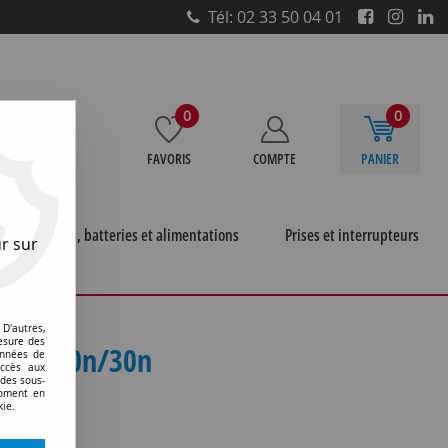
Tél: 02 33 50 04 01
0
0
FAVORIS
COMPTE
PANIER
e
Piles, batteries et alimentations
Prises et interrupteurs
r sur
pour stations de soudage
>
D'autres,
esure des
cc10n/20n/30n
onnées de
accès aux
 des sous-
moment en
kie.