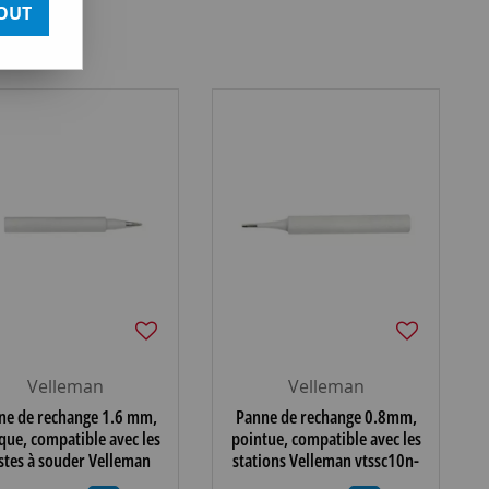
OUT
Velleman
Velleman
ne de rechange 1.6 mm,
Panne de rechange 0.8mm,
que, compatible avec les
pointue, compatible avec les
stes à souder Velleman
stations Velleman vtssc10n-
vtssc10n-20n-30n
20n-30n (BITC10N2)