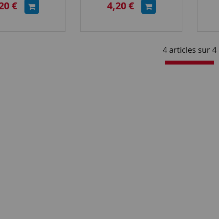
20 €
4,20 €
(BITC10N4)
(BITC10N3)
4 articles sur
4