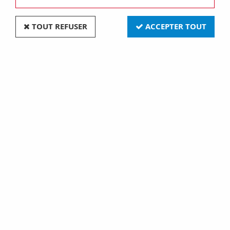
TOUT REFUSER
ACCEPTER TOUT
Permutateur Dimbler en porcelaine blanche avec