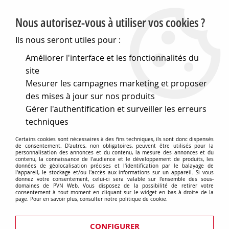
PVN, Vente et conseil en matériel électrique
Nous autorisez-vous à utiliser vos cookies ?
0
Ils nous seront utiles pour :
Améliorer l'interface et les fonctionnalités du
site
Accueil
>
Matériel électrique
>
Prises et interrupteurs
>
Mesurer les campagnes marketing et proposer
Fontini interrupteurs en saillie Dimbler
>
Permutateur
Dimbler en porcelaine blanche avec dôme charlotte et
des mises à jour sur nos produits
manette chromé brillante porcelaine blanche, avec passe-
Gérer l'authentification et surveiller les erreurs
câble
techniques
Certains cookies sont nécessaires à des fins techniques, ils sont donc dispensés
de consentement. D'autres, non obligatoires, peuvent être utilisés pour la
personnalisation des annonces et du contenu, la mesure des annonces et du
contenu, la connaissance de l'audience et le développement de produits, les
données de géolocalisation précises et l'identification par le balayage de
l'appareil, le stockage et/ou l'accès aux informations sur un appareil. Si vous
donnez votre consentement, celui-ci sera valable sur l’ensemble des sous-
domaines de PVN Web. Vous disposez de la possibilité de retirer votre
consentement à tout moment en cliquant sur le widget en bas à droite de la
page. Pour en savoir plus, consulter notre politique de cookie.
CONFIGURER