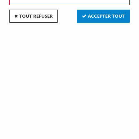
TOUT REFUSER
ACCEPTER TOUT
Permutateur Dimbler en porcelaine noire avec