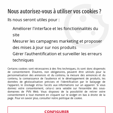
PVN, Vente et conseil en matériel électrique
Nous autorisez-vous à utiliser vos cookies ?
0
Ils nous seront utiles pour :
Améliorer l'interface et les fonctionnalités du
site
Accueil
>
Matériel électrique
>
Prises et interrupteurs
>
Mesurer les campagnes marketing et proposer
Fontini interrupteurs en saillie Dimbler
>
Permutateur
Dimbler en porcelaine noire avec dôme charlotte bronze
des mises à jour sur nos produits
ancien et manette laiton vieilli
Gérer l'authentification et surveiller les erreurs
techniques
Certains cookies sont nécessaires à des fins techniques, ils sont donc dispensés
de consentement. D'autres, non obligatoires, peuvent être utilisés pour la
personnalisation des annonces et du contenu, la mesure des annonces et du
contenu, la connaissance de l'audience et le développement de produits, les
données de géolocalisation précises et l'identification par le balayage de
l'appareil, le stockage et/ou l'accès aux informations sur un appareil. Si vous
donnez votre consentement, celui-ci sera valable sur l’ensemble des sous-
domaines de PVN Web. Vous disposez de la possibilité de retirer votre
consentement à tout moment en cliquant sur le widget en bas à droite de la
page. Pour en savoir plus, consulter notre politique de cookie.
CONFIGURER