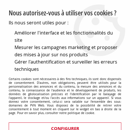
PVN, Vente et conseil en matériel électrique
Nous autorisez-vous à utiliser vos cookies ?
0
Ils nous seront utiles pour :
Améliorer l'interface et les fonctionnalités du
site
Accueil
>
Matériel électrique
>
Prises et interrupteurs
>
Mesurer les campagnes marketing et proposer
Fontini gamme DOM
>
Plaque 3 postes Gris mat - Collection
DOM de Fontini (85803091)
des mises à jour sur nos produits
Gérer l'authentification et surveiller les erreurs
techniques
Certains cookies sont nécessaires à des fins techniques, ils sont donc dispensés
de consentement. D'autres, non obligatoires, peuvent être utilisés pour la
personnalisation des annonces et du contenu, la mesure des annonces et du
contenu, la connaissance de l'audience et le développement de produits, les
données de géolocalisation précises et l'identification par le balayage de
l'appareil, le stockage et/ou l'accès aux informations sur un appareil. Si vous
donnez votre consentement, celui-ci sera valable sur l’ensemble des sous-
domaines de PVN Web. Vous disposez de la possibilité de retirer votre
consentement à tout moment en cliquant sur le widget en bas à droite de la
page. Pour en savoir plus, consulter notre politique de cookie.
CONFIGURER