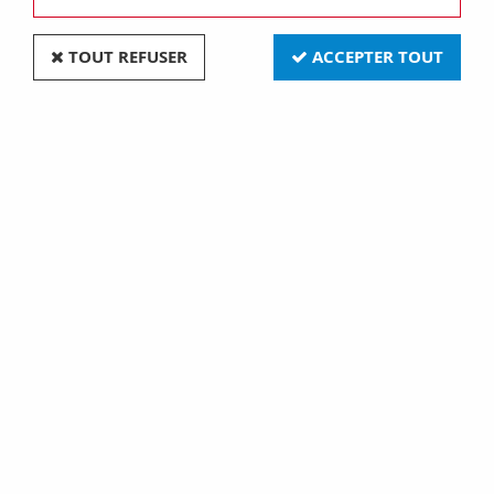
TOUT REFUSER
ACCEPTER TOUT
Plaque 3 postes Gris mat - Collection DOM de
Fontini (85803091)
Soyez le premier à donner votre avis !
5
,
90
€
TTC