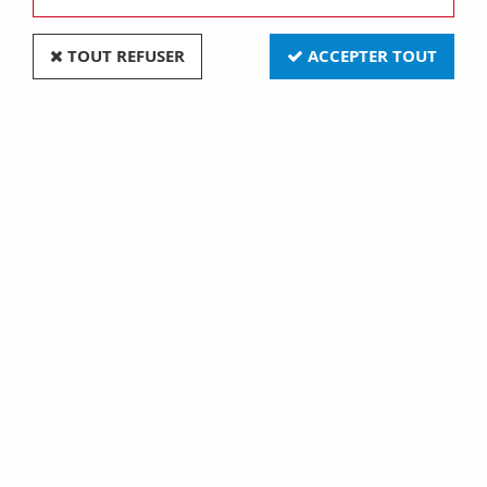
TOUT REFUSER
ACCEPTER TOUT
Plaque lux - en technopolymère - 2+2 modules