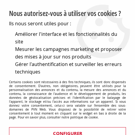
PVN, Vente et conseil en matériel électrique
Nous autorisez-vous à utiliser vos cookies ?
0
Ils nous seront utiles pour :
Améliorer l'interface et les fonctionnalités du
site
Accueil
>
Matériel électrique
>
Prises et interrupteurs
>
Mesurer les campagnes marketing et proposer
Gewiss Chorus
>
Plaques Lux
>
Plaque lux - en
technopolymère - 2+2 modules vertical entraxe 71mm - noir
des mises à jour sur nos produits
toner - chorus (GW16224TN)
Gérer l'authentification et surveiller les erreurs
techniques
Certains cookies sont nécessaires à des fins techniques, ils sont donc dispensés
de consentement. D'autres, non obligatoires, peuvent être utilisés pour la
personnalisation des annonces et du contenu, la mesure des annonces et du
contenu, la connaissance de l'audience et le développement de produits, les
données de géolocalisation précises et l'identification par le balayage de
l'appareil, le stockage et/ou l'accès aux informations sur un appareil. Si vous
donnez votre consentement, celui-ci sera valable sur l’ensemble des sous-
domaines de PVN Web. Vous disposez de la possibilité de retirer votre
consentement à tout moment en cliquant sur le widget en bas à droite de la
page. Pour en savoir plus, consulter notre politique de cookie.
CONFIGURER