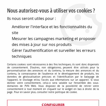
PVN, Vente et conseil en matériel électrique
Nous autorisez-vous à utiliser vos cookies ?
0
Ils nous seront utiles pour :
Améliorer l'interface et les fonctionnalités du
site
Accueil
>
Matériel électrique
>
Prises et interrupteurs
>
Mesurer les campagnes marketing et proposer
Gewiss Chorus
>
Plaques Lux
>
Plaque lux - en
technopolymère façon cuir - 2+2 modules horizontal - rubis -
des mises à jour sur nos produits
chorus (GW16223PR)
Gérer l'authentification et surveiller les erreurs
techniques
Certains cookies sont nécessaires à des fins techniques, ils sont donc dispensés
de consentement. D'autres, non obligatoires, peuvent être utilisés pour la
personnalisation des annonces et du contenu, la mesure des annonces et du
contenu, la connaissance de l'audience et le développement de produits, les
données de géolocalisation précises et l'identification par le balayage de
l'appareil, le stockage et/ou l'accès aux informations sur un appareil. Si vous
donnez votre consentement, celui-ci sera valable sur l’ensemble des sous-
domaines de PVN Web. Vous disposez de la possibilité de retirer votre
consentement à tout moment en cliquant sur le widget en bas à droite de la
page. Pour en savoir plus, consulter notre politique de cookie.
CONFIGURER