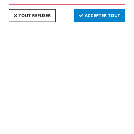
TOUT REFUSER
ACCEPTER TOUT
Plaque lux - en technopolymère façon cuir - 2+2