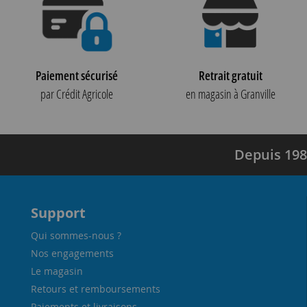
Paiement sécurisé
Retrait gratuit
par Crédit Agricole
en magasin à Granville
Depuis 198
Support
Qui sommes-nous ?
Nos engagements
Le magasin
Retours et remboursements
Paiements et livraisons