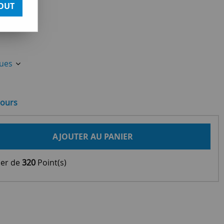
OUT
ques
jours
AJOUTER AU PANIER
ier de
320
Point(s)