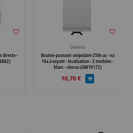
Gewiss
 directe -
Bouton-poussoir unipolaire 250v ac - na
6862)
16a à voyant - localisation - 2 modules -
blanc - chorus (GW10172)
10,70 €