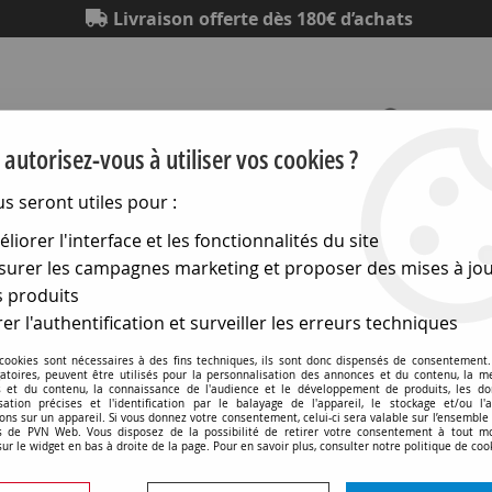
Livraison offerte dès 180€ d’achats
autorisez-vous à utiliser vos cookies ?
us seront utiles pour :
Eclairage
Electronique
Matériel électrique
Outillag
liorer l'interface et les fonctionnalités du site
urer les campagnes marketing et proposer des mises à jou
ewiss Chorus
>
Plaques Lux
>
Plaque lux - en technopolymère
 produits
er l'authentification et surveiller les erreurs techniques
 cookies sont nécessaires à des fins techniques, ils sont donc dispensés de consentement. 
gatoires, peuvent être utilisés pour la personnalisation des annonces et du contenu, la m
 et du contenu, la connaissance de l'audience et le développement de produits, les d
isation précises et l'identification par le balayage de l'appareil, le stockage et/ou l'
Plaque lux - en technopoly
ons sur un appareil. Si vous donnez votre consentement, celui-ci sera valable sur l’ensemble
 de PVN Web. Vous disposez de la possibilité de retirer votre consentement à tout 
chorus (GW16223VT)
sur le widget en bas à droite de la page. Pour en savoir plus, consulter notre politique de coo
Soyez le premier à donner v