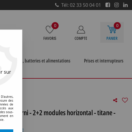
Tél: 02 33 50 04 01
0
0
FAVORIS
COMPTE
PANIER
e
Piles, batteries et alimentations
Prises et interrupteurs
r sur
 verni - 2+2 modules horizontal - titane - chorus
D'autres,
esure des
onnées de
accès aux
mère verni - 2+2 modules horizontal - titane -
 des sous-
moment en
kie.
otre avis !