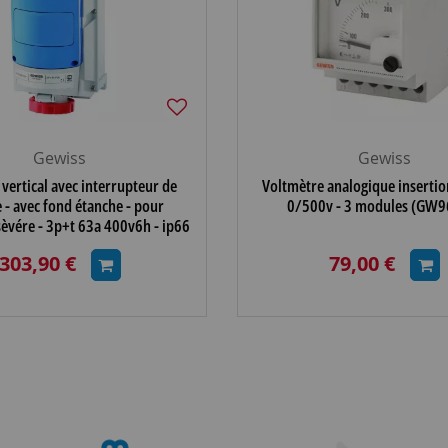
Gewiss
Gewiss
e vertical avec interrupteur de
Voltmètre analogique insertion
 - avec fond étanche - pour
0/500v - 3 modules (GW9
 sèvére - 3p+t 63a 400v6h - ip66
(GW66531
303,90 €
79,00 €