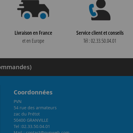
Livraison en France
Service client et conseils
et en Europe
Tél : 02.33.50.04.01
 commandes)
Coordonnées
PVN
54 rue des armateurs
zac du Prétot
50400 GRANVILLE
Tel :02.33.50.04.01
Mail : contact@pvnweb.com