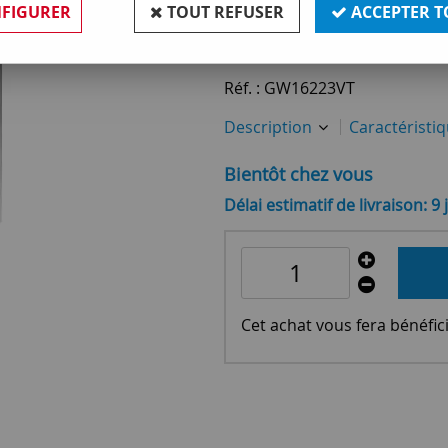
FIGURER
TOUT REFUSER
ACCEPTER T
32
,
60
€
TTC
Réf. :
GW16223VT
Description
Caractéristi
Bientôt chez vous
Délai estimatif de livraison: 9 
Cet achat vous fera bénéfic