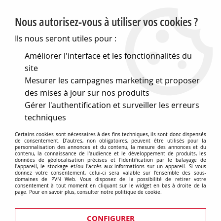
PVN, Vente et conseil en matériel électrique
Nous autorisez-vous à utiliser vos cookies ?
0
Ils nous seront utiles pour :
Améliorer l'interface et les fonctionnalités du
site
Accueil
>
Matériel électrique
>
Prises et interrupteurs
>
Mesurer les campagnes marketing et proposer
THPG Bakelite en saillie type industriel
>
Prise apparente pour
pièce humide ip44 bakelite (100937)
des mises à jour sur nos produits
Gérer l'authentification et surveiller les erreurs
techniques
Certains cookies sont nécessaires à des fins techniques, ils sont donc dispensés
de consentement. D'autres, non obligatoires, peuvent être utilisés pour la
personnalisation des annonces et du contenu, la mesure des annonces et du
contenu, la connaissance de l'audience et le développement de produits, les
données de géolocalisation précises et l'identification par le balayage de
l'appareil, le stockage et/ou l'accès aux informations sur un appareil. Si vous
donnez votre consentement, celui-ci sera valable sur l’ensemble des sous-
domaines de PVN Web. Vous disposez de la possibilité de retirer votre
consentement à tout moment en cliquant sur le widget en bas à droite de la
page. Pour en savoir plus, consulter notre politique de cookie.
CONFIGURER