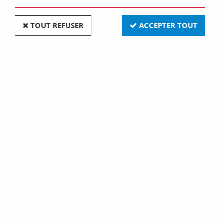
TOUT REFUSER
ACCEPTER TOUT
Prise apparente pour pièce humide ip44 bakelite
(100937)