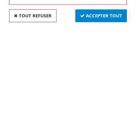
TOUT REFUSER
ACCEPTER TOUT
Va-et-vient 10AX-250V~ à levier chrome et centre
aluminium - Collection DOM de Fontini
(85308511)