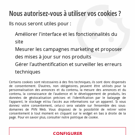
PVN, Vente et conseil en matériel électrique
Nous autorisez-vous à utiliser vos cookies ?
0
Ils nous seront utiles pour :
Améliorer l'interface et les fonctionnalités du
site
Accueil
>
Matériel électrique
>
Prises et interrupteurs
>
Mesurer les campagnes marketing et proposer
Fontini gamme DOM
>
Va-et-vient 10AX-250V~ à levier chrome
et centre aluminium - Collection DOM de Fontini (85308511)
des mises à jour sur nos produits
Gérer l'authentification et surveiller les erreurs
techniques
Certains cookies sont nécessaires à des fins techniques, ils sont donc dispensés
de consentement. D'autres, non obligatoires, peuvent être utilisés pour la
personnalisation des annonces et du contenu, la mesure des annonces et du
contenu, la connaissance de l'audience et le développement de produits, les
données de géolocalisation précises et l'identification par le balayage de
l'appareil, le stockage et/ou l'accès aux informations sur un appareil. Si vous
donnez votre consentement, celui-ci sera valable sur l’ensemble des sous-
domaines de PVN Web. Vous disposez de la possibilité de retirer votre
consentement à tout moment en cliquant sur le widget en bas à droite de la
page. Pour en savoir plus, consulter notre politique de cookie.
CONFIGURER