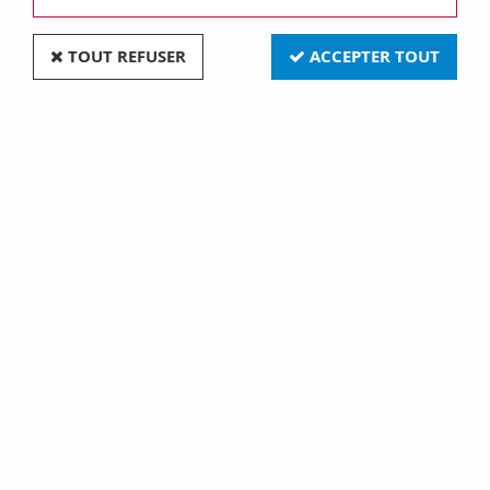
TOUT REFUSER
ACCEPTER TOUT
Va et vient 16a + bouton poussoir 10a + cache
peinture (61816)