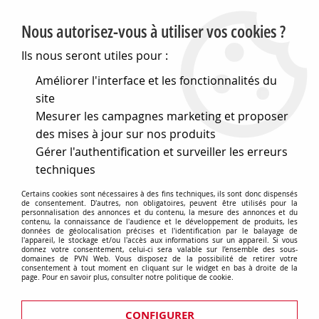
PVN, Vente et conseil en matériel électrique
Nous autorisez-vous à utiliser vos cookies ?
0
Ils nous seront utiles pour :
Améliorer l'interface et les fonctionnalités du
site
Accueil
>
Matériel électrique
>
Prises et interrupteurs
>
Mesurer les campagnes marketing et proposer
Eurohm Esprit
>
Interrupteurs et va et vient
>
Va et vient 16a
+ bouton poussoir 10a + cache peinture (61816)
des mises à jour sur nos produits
Gérer l'authentification et surveiller les erreurs
techniques
Certains cookies sont nécessaires à des fins techniques, ils sont donc dispensés
de consentement. D'autres, non obligatoires, peuvent être utilisés pour la
personnalisation des annonces et du contenu, la mesure des annonces et du
contenu, la connaissance de l'audience et le développement de produits, les
données de géolocalisation précises et l'identification par le balayage de
l'appareil, le stockage et/ou l'accès aux informations sur un appareil. Si vous
donnez votre consentement, celui-ci sera valable sur l’ensemble des sous-
domaines de PVN Web. Vous disposez de la possibilité de retirer votre
consentement à tout moment en cliquant sur le widget en bas à droite de la
page. Pour en savoir plus, consulter notre politique de cookie.
CONFIGURER