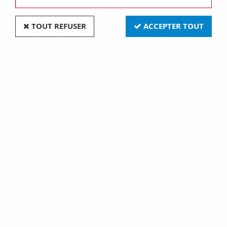
TOUT REFUSER
ACCEPTER TOUT
Collier d6,35 (780120)
Soyez le premier à donner votre avis !