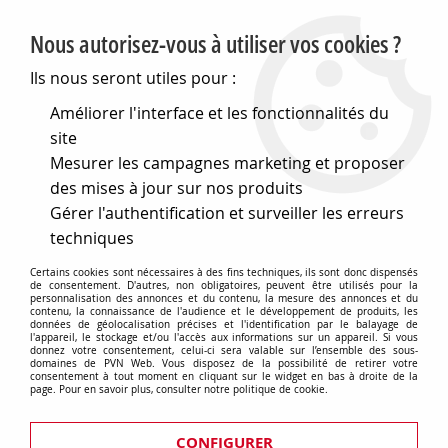
PVN, Vente et conseil en matériel électrique
Nous autorisez-vous à utiliser vos cookies ?
0
Ils nous seront utiles pour :
Améliorer l'interface et les fonctionnalités du
site
Accueil
>
Cables et connectique
>
Accessoires pour cables
>
Mesurer les campagnes marketing et proposer
Serre-cables
>
Collier d6,35 (780120)
des mises à jour sur nos produits
Gérer l'authentification et surveiller les erreurs
techniques
Certains cookies sont nécessaires à des fins techniques, ils sont donc dispensés
de consentement. D'autres, non obligatoires, peuvent être utilisés pour la
personnalisation des annonces et du contenu, la mesure des annonces et du
contenu, la connaissance de l'audience et le développement de produits, les
données de géolocalisation précises et l'identification par le balayage de
l'appareil, le stockage et/ou l'accès aux informations sur un appareil. Si vous
donnez votre consentement, celui-ci sera valable sur l’ensemble des sous-
domaines de PVN Web. Vous disposez de la possibilité de retirer votre
consentement à tout moment en cliquant sur le widget en bas à droite de la
page. Pour en savoir plus, consulter notre politique de cookie.
CONFIGURER