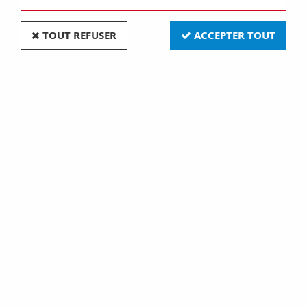
TOUT REFUSER
ACCEPTER TOUT
Verrerie Vesta pour
Verrerie Vesta pour
luminaire, , longueur 230
luminaire, , longueur 210
mm (703336)
mm (703325)
186,00 €
201,90 €