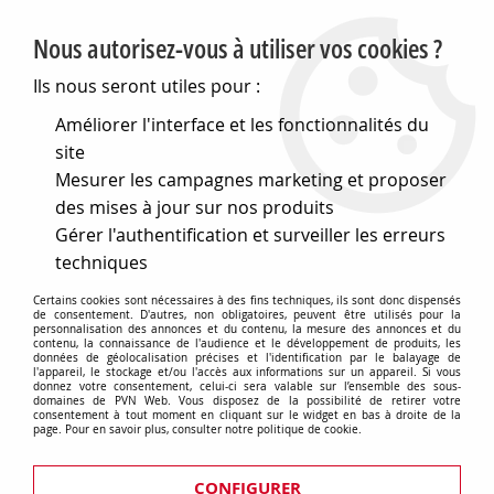
PVN, Vente et conseil en matériel électrique
Nous autorisez-vous à utiliser vos cookies ?
0
Ils nous seront utiles pour :
Améliorer l'interface et les fonctionnalités du
site
Accueil
>
Eclairage
>
Accessoires d'éclairages
>
Mesurer les campagnes marketing et proposer
Verrerie pour lampes et luminaires
>
Verreries Vesta
des mises à jour sur nos produits
Verreries Vesta
Gérer l'authentification et surveiller les erreurs
techniques
Certains cookies sont nécessaires à des fins techniques, ils sont donc dispensés
de consentement. D'autres, non obligatoires, peuvent être utilisés pour la
personnalisation des annonces et du contenu, la mesure des annonces et du
TRIER & FILTRER
contenu, la connaissance de l'audience et le développement de produits, les
données de géolocalisation précises et l'identification par le balayage de
l'appareil, le stockage et/ou l'accès aux informations sur un appareil. Si vous
donnez votre consentement, celui-ci sera valable sur l’ensemble des sous-
domaines de PVN Web. Vous disposez de la possibilité de retirer votre
consentement à tout moment en cliquant sur le widget en bas à droite de la
13 articles sur
13
page. Pour en savoir plus, consulter notre politique de cookie.
CONFIGURER