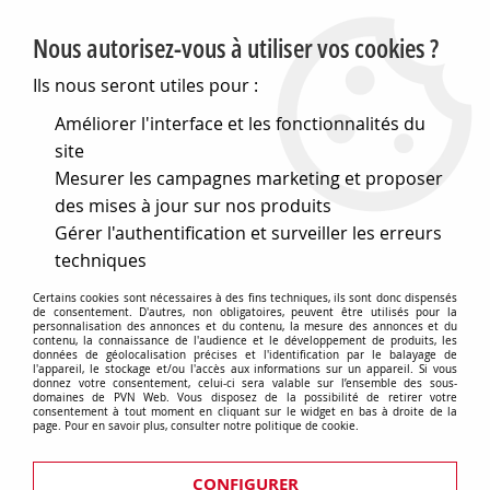
PVN, Vente et conseil en matériel électrique
Nous autorisez-vous à utiliser vos cookies ?
0
Ils nous seront utiles pour :
Améliorer l'interface et les fonctionnalités du
site
Accueil
>
Eclairage
>
Accessoires d'éclairages
>
Divers
Mesurer les campagnes marketing et proposer
des mises à jour sur nos produits
Divers
Gérer l'authentification et surveiller les erreurs
techniques
Certains cookies sont nécessaires à des fins techniques, ils sont donc dispensés
de consentement. D'autres, non obligatoires, peuvent être utilisés pour la
TRIER & FILTRER
personnalisation des annonces et du contenu, la mesure des annonces et du
contenu, la connaissance de l'audience et le développement de produits, les
données de géolocalisation précises et l'identification par le balayage de
l'appareil, le stockage et/ou l'accès aux informations sur un appareil. Si vous
donnez votre consentement, celui-ci sera valable sur l’ensemble des sous-
domaines de PVN Web. Vous disposez de la possibilité de retirer votre
48 articles sur
126
consentement à tout moment en cliquant sur le widget en bas à droite de la
page. Pour en savoir plus, consulter notre politique de cookie.
CONFIGURER