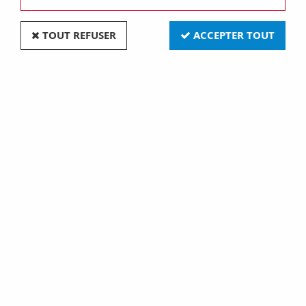
TOUT REFUSER
ACCEPTER TOUT
BARRET.SECable 12P
BARRET.SECable 10P
2,5/4 mm2 (144650)
2,5/4 mm2 (144660)
7,90 €
4,90 €