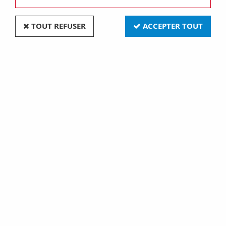
TRIER & FILTRER
TOUT REFUSER
ACCEPTER TOUT
12 articles sur
12
Lampe Filament
Lampe Filament
Métallique Spirale
Métallique Spirale