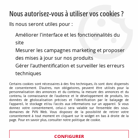
PVN, Vente et conseil en matériel électrique
Nous autorisez-vous à utiliser vos cookies ?
0
Ils nous seront utiles pour :
Améliorer l'interface et les fonctionnalités du
site
Accueil
>
Eclairage
>
Ampoules
>
Ampoules décoratives
>
Mesurer les campagnes marketing et proposer
Ampoules filaments rétro, Edison, Globes, Géantes...
des mises à jour sur nos produits
Divers
Gérer l'authentification et surveiller les erreurs
techniques
Certains cookies sont nécessaires à des fins techniques, ils sont donc dispensés
de consentement. D'autres, non obligatoires, peuvent être utilisés pour la
personnalisation des annonces et du contenu, la mesure des annonces et du
En complément de vos ampoules, Retrouvez
contenu, la connaissance de l'audience et le développement de produits, les
données de géolocalisation précises et l'identification par le balayage de
une large gamme de suspensions
l'appareil, le stockage et/ou l'accès aux informations sur un appareil. Si vous
donnez votre consentement, celui-ci sera valable sur l’ensemble des sous-
domaines de PVN Web. Vous disposez de la possibilité de retirer votre
Disponibles ici
consentement à tout moment en cliquant sur le widget en bas à droite de la
page. Pour en savoir plus, consulter notre politique de cookie.
CONFIGURER