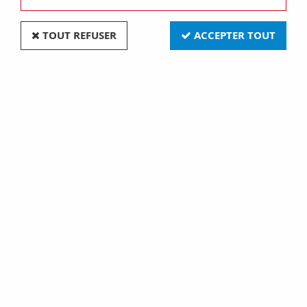
TOUT REFUSER
ACCEPTER TOUT
Ampoule globe led
Standard A67 filament
80mm, opaline 7w E27,
LED 10W E27 2700K
806lm équivalent 60
1250lm opaline
watts(719013)
dimmable
10,10 €
13,00 €