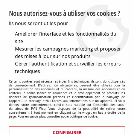
PVN, Vente et conseil en matériel électrique
Nous autorisez-vous à utiliser vos cookies ?
0
Ils nous seront utiles pour :
Améliorer l'interface et les fonctionnalités du
site
Accueil
>
Eclairage
>
Ampoules
>
Ampoules décoratives
>
Mesurer les campagnes marketing et proposer
Opaline LEDS
des mises à jour sur nos produits
Opaline LEDS
Gérer l'authentification et surveiller les erreurs
techniques
Certains cookies sont nécessaires à des fins techniques, ils sont donc dispensés
de consentement. D'autres, non obligatoires, peuvent être utilisés pour la
personnalisation des annonces et du contenu, la mesure des annonces et du
TRIER & FILTRER
contenu, la connaissance de l'audience et le développement de produits, les
données de géolocalisation précises et l'identification par le balayage de
l'appareil, le stockage et/ou l'accès aux informations sur un appareil. Si vous
donnez votre consentement, celui-ci sera valable sur l’ensemble des sous-
domaines de PVN Web. Vous disposez de la possibilité de retirer votre
consentement à tout moment en cliquant sur le widget en bas à droite de la
9 articles sur
9
page. Pour en savoir plus, consulter notre politique de cookie.
CONFIGURER