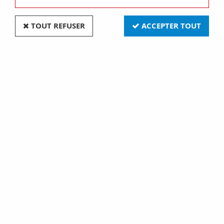
TOUT REFUSER
ACCEPTER TOUT
Gr10q 140x140 16w 3500k
Gr10q 140x140 16w 2700k
2d (008018)
2d (008019)
26,90 €
31,90 €
Gr10q 205x205 38w 2700k
Gr100 140x140 21w
2d (008111)
3500ok (008201)