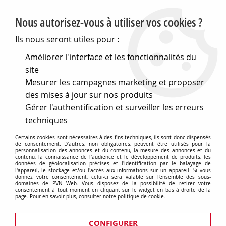
PVN, Vente et conseil en matériel électrique
Nous autorisez-vous à utiliser vos cookies ?
0
Ils nous seront utiles pour :
Améliorer l'interface et les fonctionnalités du
site
Accueil
>
Eclairage
>
Ampoules
>
Mesurer les campagnes marketing et proposer
Ampoules et tubes Fluo/Leds
>
4 pins
des mises à jour sur nos produits
Ampoules 4 pins
Gérer l'authentification et surveiller les erreurs
techniques
Certains cookies sont nécessaires à des fins techniques, ils sont donc dispensés
de consentement. D'autres, non obligatoires, peuvent être utilisés pour la
personnalisation des annonces et du contenu, la mesure des annonces et du
TRIER & FILTRER
contenu, la connaissance de l'audience et le développement de produits, les
données de géolocalisation précises et l'identification par le balayage de
l'appareil, le stockage et/ou l'accès aux informations sur un appareil. Si vous
donnez votre consentement, celui-ci sera valable sur l’ensemble des sous-
domaines de PVN Web. Vous disposez de la possibilité de retirer votre
consentement à tout moment en cliquant sur le widget en bas à droite de la
7 articles sur
7
page. Pour en savoir plus, consulter notre politique de cookie.
CONFIGURER