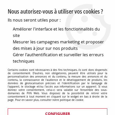
PVN, Vente et conseil en matériel électrique
Nous autorisez-vous à utiliser vos cookies ?
0
Ils nous seront utiles pour :
Améliorer l'interface et les fonctionnalités du
site
Accueil
>
Eclairage
>
Ampoules
>
Mesurer les campagnes marketing et proposer
Ampoules et tubes Fluo/Leds
>
Tubes fluorescents à allumage instantane
des mises à jour sur nos produits
Gérer l'authentification et surveiller les erreurs
Tube fluo Allumage instantane
techniques
Certains cookies sont nécessaires à des fins techniques, ils sont donc dispensés
de consentement. D'autres, non obligatoires, peuvent être utilisés pour la
personnalisation des annonces et du contenu, la mesure des annonces et du
contenu, la connaissance de l'audience et le développement de produits, les
TRIER & FILTRER
données de géolocalisation précises et l'identification par le balayage de
l'appareil, le stockage et/ou l'accès aux informations sur un appareil. Si vous
donnez votre consentement, celui-ci sera valable sur l’ensemble des sous-
domaines de PVN Web. Vous disposez de la possibilité de retirer votre
consentement à tout moment en cliquant sur le widget en bas à droite de la
page. Pour en savoir plus, consulter notre politique de cookie.
6 articles sur
6
CONFIGURER