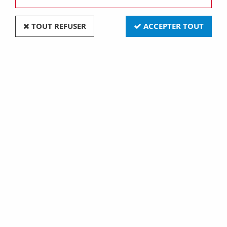
TOUT REFUSER
ACCEPTER TOUT
R17D 38x1776 85W 4100K
FA6 38x1200 40W 4100K
(007637)
RS (007635)
31,90 €
124,90 €