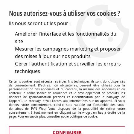
PVN, Vente et conseil en matériel électrique
Nous autorisez-vous à utiliser vos cookies ?
0
Ils nous seront utiles pour :
Améliorer l'interface et les fonctionnalités du
site
Accueil
>
Eclairage
>
Ampoules
>
Mesurer les campagnes marketing et proposer
Lampes speciales et techniques
>
Lampes médicales
>
Lampes d'examen
>
Pour ophtalmoscope indirect
des mises à jour sur nos produits
Gérer l'authentification et surveiller les erreurs
Pour ophtalmoscope indirect
techniques
Certains cookies sont nécessaires à des fins techniques, ils sont donc dispensés
de consentement. D'autres, non obligatoires, peuvent être utilisés pour la
personnalisation des annonces et du contenu, la mesure des annonces et du
contenu, la connaissance de l'audience et le développement de produits, les
données de géolocalisation précises et l'identification par le balayage de
Heine
l'appareil, le stockage et/ou l'accès aux informations sur un appareil. Si vous
donnez votre consentement, celui-ci sera valable sur l’ensemble des sous-
domaines de PVN Web. Vous disposez de la possibilité de retirer votre
consentement à tout moment en cliquant sur le widget en bas à droite de la
page. Pour en savoir plus, consulter notre politique de cookie.
CONFIGURER