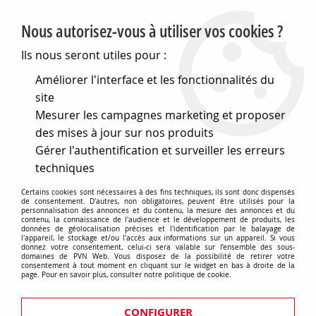
PVN, Vente et conseil en matériel électrique
Nous autorisez-vous à utiliser vos cookies ?
0
Ils nous seront utiles pour :
Améliorer l'interface et les fonctionnalités du
site
Accueil
>
Eclairage
>
Eclairage pour l'intérieur
>
Mesurer les campagnes marketing et proposer
Eclairages de fêtes + sons
>
Illumination de fete et illumination decorative
>
des mises à jour sur nos produits
Lampes fluorescentes a cathode froide
>
Gérer l'authentification et surveiller les erreurs
Tubes fluo a cathode froide, 10cm
techniques
Tubes fluo a cathode froide, 10cm
Certains cookies sont nécessaires à des fins techniques, ils sont donc dispensés
de consentement. D'autres, non obligatoires, peuvent être utilisés pour la
personnalisation des annonces et du contenu, la mesure des annonces et du
contenu, la connaissance de l'audience et le développement de produits, les
données de géolocalisation précises et l'identification par le balayage de
l'appareil, le stockage et/ou l'accès aux informations sur un appareil. Si vous
donnez votre consentement, celui-ci sera valable sur l’ensemble des sous-
TRIER & FILTRER
domaines de PVN Web. Vous disposez de la possibilité de retirer votre
consentement à tout moment en cliquant sur le widget en bas à droite de la
page. Pour en savoir plus, consulter notre politique de cookie.
2 articles sur
2
CONFIGURER