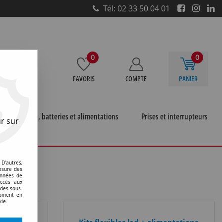
Tél: 02 33 50 04 01
0
0
FAVORIS
COMPTE
PANIER
e
Piles, batteries et alimentations
Prises et interrupteurs
r sur
D'autres,
esure des
onnées de
accès aux
 des sous-
moment en
kie.