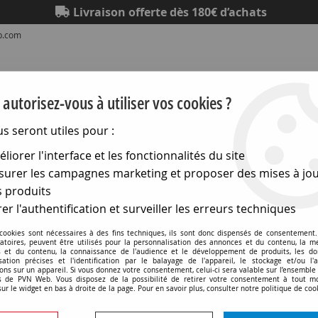
Livraison offerte dès 180€ d’achats
eb.com
autorisez-vous à utiliser vos cookies ?
us seront utiles pour :
liorer l'interface et les fonctionnalités du site
Eclairage
Electronique
Matériel électrique
Outillag
urer les campagnes marketing et proposer des mises à jou
 produits
ed décoratifs Velleman
er l'authentification et surveiller les erreurs techniques
Flexibles et modules led décoratifs
 cookies sont nécessaires à des fins techniques, ils sont donc dispensés de consentement. 
gatoires, peuvent être utilisés pour la personnalisation des annonces et du contenu, la m
 et du contenu, la connaissance de l'audience et le développement de produits, les d
isation précises et l'identification par le balayage de l'appareil, le stockage et/ou l'
ons sur un appareil. Si vous donnez votre consentement, celui-ci sera valable sur l’ensemble
 de PVN Web. Vous disposez de la possibilité de retirer votre consentement à tout 
sur le widget en bas à droite de la page. Pour en savoir plus, consulter notre politique de coo