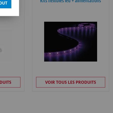
urs led
Kits flexibles led + alimentations
OUT
DUITS
VOIR TOUS LES PRODUITS