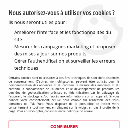
PVN, Vente et conseil en matériel électrique
Nous autorisez-vous à utiliser vos cookies ?
0
Ils nous seront utiles pour :
Améliorer l'interface et les fonctionnalités du
site
Accueil
>
Eclairage
>
Flexibles led
>
Mesurer les campagnes marketing et proposer
Flexibles et modules led décoratifs Velleman
>
Flexible led éclairage décoratif
des mises à jour sur nos produits
Gérer l'authentification et surveiller les erreurs
Flexible led éclairage décoratif
techniques
Certains cookies sont nécessaires à des fins techniques, ils sont donc dispensés
de consentement. D'autres, non obligatoires, peuvent être utilisés pour la
personnalisation des annonces et du contenu, la mesure des annonces et du
contenu, la connaissance de l'audience et le développement de produits, les
TRIER & FILTRER
données de géolocalisation précises et l'identification par le balayage de
l'appareil, le stockage et/ou l'accès aux informations sur un appareil. Si vous
donnez votre consentement, celui-ci sera valable sur l’ensemble des sous-
domaines de PVN Web. Vous disposez de la possibilité de retirer votre
consentement à tout moment en cliquant sur le widget en bas à droite de la
page. Pour en savoir plus, consulter notre politique de cookie.
16 articles sur
16
CONFIGURER