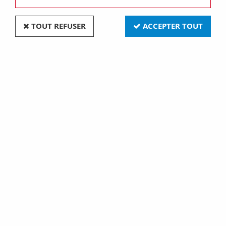
TOUT REFUSER
ACCEPTER TOUT
FLEXIBLE LED - BLANC
FLEXIBLE LED - RGB - 300
NEUTRE - 300 LEDs - 5 m -
LEDs - 5 m - 24 V
24 V (LS24N230NW1)
(LS24M230RGB1)
71,50 €
71,50 €