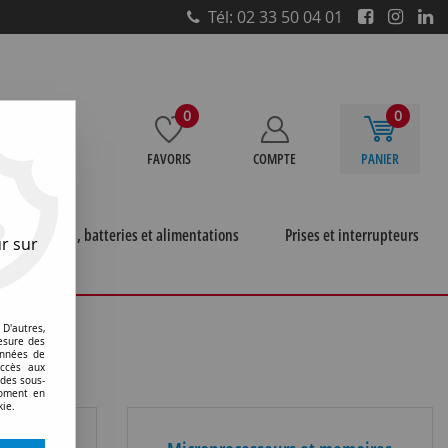
Tél: 02 33 50 04 01
0
0
FAVORIS
COMPTE
PANIER
e
Piles, batteries et alimentations
Prises et interrupteurs
r sur
D'autres,
esure des
onnées de
accès aux
 des sous-
moment en
kie.