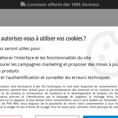
Livraison offerte dès 180€ d’achats
autorisez-vous à utiliser vos cookies ?
us seront utiles pour :
liorer l'interface et les fonctionnalités du site
Eclairage
Electronique
Matériel électrique
Outillag
urer les campagnes marketing et proposer des mises à jou
 produits
posants et capteurs
er l'authentification et surveiller les erreurs techniques
Composants et capteurs
 cookies sont nécessaires à des fins techniques, ils sont donc dispensés de consentement. 
gatoires, peuvent être utilisés pour la personnalisation des annonces et du contenu, la m
 et du contenu, la connaissance de l'audience et le développement de produits, les d
isation précises et l'identification par le balayage de l'appareil, le stockage et/ou l'
ons sur un appareil. Si vous donnez votre consentement, celui-ci sera valable sur l’ensemble
 de PVN Web. Vous disposez de la possibilité de retirer votre consentement à tout 
sur le widget en bas à droite de la page. Pour en savoir plus, consulter notre politique de coo