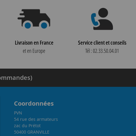
Livraison en France
Service client et conseils
et en Europe
Tél : 02.33.50.04.01
 commandes)
Coordonnées
PVN
54 rue des armateurs
zac du Prétot
50400 GRANVILLE