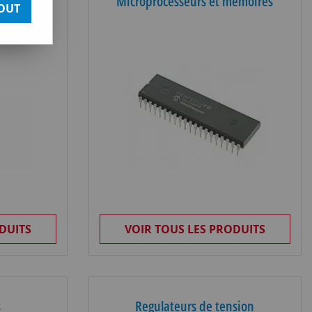
ues cmos
Microprocesseurs et memoires
OUT
DUITS
VOIR TOUS LES PRODUITS
s
Regulateurs de tension