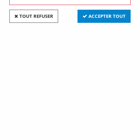
TOUT REFUSER
ACCEPTER TOUT
Socle de prise en saillie à
Socle de prise en saillie à
90° protégé - 3p+t 32a
90° protégé - 2p+t 32a
500v 7h (GW62494)
110 v 4h (GW62485)
30,30 €
27,00 €