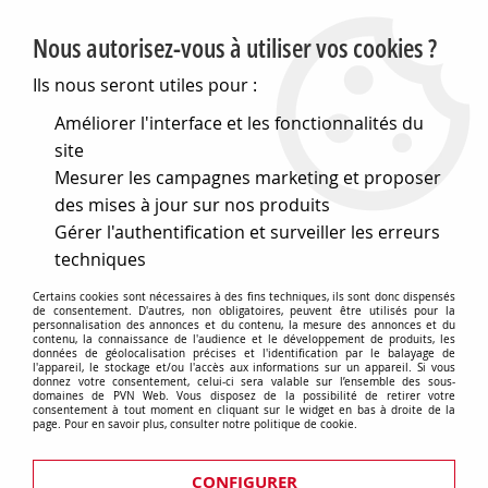
PVN, Vente et conseil en matériel électrique
Nous autorisez-vous à utiliser vos cookies ?
0
Ils nous seront utiles pour :
Améliorer l'interface et les fonctionnalités du
site
Accueil
>
Matériel électrique
>
Divers
>
Mesurer les campagnes marketing et proposer
Prises et fiches selon iec 309 (P17)
>
Socles de prise en saillie à 90°
des mises à jour sur nos produits
Gérer l'authentification et surveiller les erreurs
Socles de prise en saillie à 90° IEC
techniques
309 sur pvnweb.com
Certains cookies sont nécessaires à des fins techniques, ils sont donc dispensés
de consentement. D'autres, non obligatoires, peuvent être utilisés pour la
personnalisation des annonces et du contenu, la mesure des annonces et du
contenu, la connaissance de l'audience et le développement de produits, les
données de géolocalisation précises et l'identification par le balayage de
l'appareil, le stockage et/ou l'accès aux informations sur un appareil. Si vous
donnez votre consentement, celui-ci sera valable sur l’ensemble des sous-
domaines de PVN Web. Vous disposez de la possibilité de retirer votre
TRIER & FILTRER
consentement à tout moment en cliquant sur le widget en bas à droite de la
page. Pour en savoir plus, consulter notre politique de cookie.
48 articles sur
CONFIGURER
82