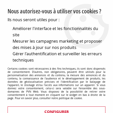
PVN, Vente et conseil en matériel électrique
Nous autorisez-vous à utiliser vos cookies ?
0
Ils nous seront utiles pour :
Améliorer l'interface et les fonctionnalités du
site
Accueil
>
Eclairage
>
Ampoules
>
Mesurer les campagnes marketing et proposer
Lampes speciales et techniques
>
Lampes médicales
>
Lampes d'examen
>
Pour retinoscope
>
Beta 200 heine
des mises à jour sur nos produits
Gérer l'authentification et surveiller les erreurs
Beta 200 heine
techniques
Certains cookies sont nécessaires à des fins techniques, ils sont donc dispensés
de consentement. D'autres, non obligatoires, peuvent être utilisés pour la
personnalisation des annonces et du contenu, la mesure des annonces et du
contenu, la connaissance de l'audience et le développement de produits, les
TRIER & FILTRER
données de géolocalisation précises et l'identification par le balayage de
l'appareil, le stockage et/ou l'accès aux informations sur un appareil. Si vous
donnez votre consentement, celui-ci sera valable sur l’ensemble des sous-
domaines de PVN Web. Vous disposez de la possibilité de retirer votre
consentement à tout moment en cliquant sur le widget en bas à droite de la
page. Pour en savoir plus, consulter notre politique de cookie.
4 articles sur
4
CONFIGURER