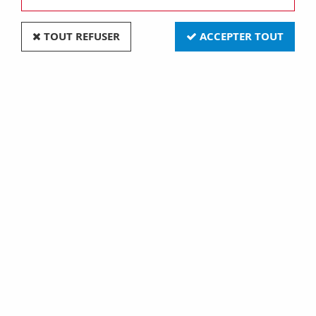
TOUT REFUSER
ACCEPTER TOUT
Lampe type heine 090
Lampe type heine 093
3,5v (125223)
(125194)
67,90 €
103,90 €
Lampe type heine 087
Lampe type heine 088
2,5v (125185)
2,5v (125186)