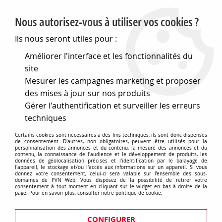
PVN, Vente et conseil en matériel électrique
Nous autorisez-vous à utiliser vos cookies ?
0
Ils nous seront utiles pour :
Améliorer l'interface et les fonctionnalités du
site
Accueil
>
Electronique
>
Composants électroniques
>
Mesurer les campagnes marketing et proposer
Transformateurs et selfs
>
Moteurs
des mises à jour sur nos produits
Moteurs
Gérer l'authentification et surveiller les erreurs
techniques
Certains cookies sont nécessaires à des fins techniques, ils sont donc dispensés
de consentement. D'autres, non obligatoires, peuvent être utilisés pour la
personnalisation des annonces et du contenu, la mesure des annonces et du
contenu, la connaissance de l'audience et le développement de produits, les
Moteurs cc
données de géolocalisation précises et l'identification par le balayage de
l'appareil, le stockage et/ou l'accès aux informations sur un appareil. Si vous
donnez votre consentement, celui-ci sera valable sur l’ensemble des sous-
domaines de PVN Web. Vous disposez de la possibilité de retirer votre
consentement à tout moment en cliquant sur le widget en bas à droite de la
page. Pour en savoir plus, consulter notre politique de cookie.
CONFIGURER