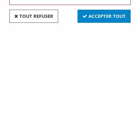
TOUT REFUSER
ACCEPTER TOUT
Paiement sécurisé
Retrait gratuit
par Crédit Agricole
en magasin à Granville
Frais de ports offerts
E-commerce français
à partir de 180€ d’achat
basé en Normandie