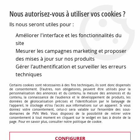
PVN, Vente et conseil en matériel électrique
Nous autorisez-vous à utiliser vos cookies ?
0
Ils nous seront utiles pour :
Améliorer l'interface et les fonctionnalités du
site
Accueil
>
Electronique
>
Composants électroniques
>
Mesurer les campagnes marketing et proposer
Transformateurs et selfs
>
Transformateurs d'impedance
des mises à jour sur nos produits
Transformateurs d'impedance
Gérer l'authentification et surveiller les erreurs
techniques
Certains cookies sont nécessaires à des fins techniques, ils sont donc dispensés
de consentement. D'autres, non obligatoires, peuvent être utilisés pour la
personnalisation des annonces et du contenu, la mesure des annonces et du
contenu, la connaissance de l'audience et le développement de produits, les
données de géolocalisation précises et l'identification par le balayage de
l'appareil, le stockage et/ou l'accès aux informations sur un appareil. Si vous
donnez votre consentement, celui-ci sera valable sur l’ensemble des sous-
domaines de PVN Web. Vous disposez de la possibilité de retirer votre
consentement à tout moment en cliquant sur le widget en bas à droite de la
page. Pour en savoir plus, consulter notre politique de cookie.
CONFIGURER