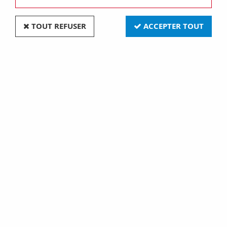
TOUT REFUSER
ACCEPTER TOUT
Voyant carre 7 x 7mm 24v
Voyant carre 7 x 7mm 12v
bleu (CCAF024B)
vert (CCAF012V)
6,00 €
6,00 €