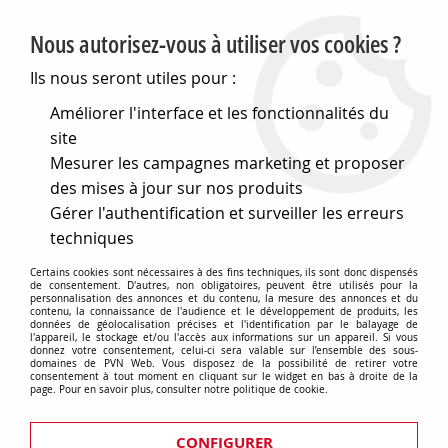
PVN, Vente et conseil en matériel électrique
Nous autorisez-vous à utiliser vos cookies ?
0
Ils nous seront utiles pour :
Améliorer l'interface et les fonctionnalités du
site
Accueil
>
Electronique
>
Composants électroniques
>
Mesurer les campagnes marketing et proposer
Voyants pour panneaux de contrôle - lampes miniatures
>
Voyants carres 7 x 7mm
des mises à jour sur nos produits
Gérer l'authentification et surveiller les erreurs
Voyants carres 7 x 7mm
techniques
Certains cookies sont nécessaires à des fins techniques, ils sont donc dispensés
de consentement. D'autres, non obligatoires, peuvent être utilisés pour la
personnalisation des annonces et du contenu, la mesure des annonces et du
contenu, la connaissance de l'audience et le développement de produits, les
TRIER & FILTRER
données de géolocalisation précises et l'identification par le balayage de
l'appareil, le stockage et/ou l'accès aux informations sur un appareil. Si vous
donnez votre consentement, celui-ci sera valable sur l’ensemble des sous-
domaines de PVN Web. Vous disposez de la possibilité de retirer votre
consentement à tout moment en cliquant sur le widget en bas à droite de la
page. Pour en savoir plus, consulter notre politique de cookie.
4 articles sur
4
CONFIGURER