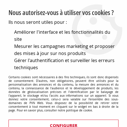
PVN, Vente et conseil en matériel électrique
Nous autorisez-vous à utiliser vos cookies ?
0
Ils nous seront utiles pour :
Améliorer l'interface et les fonctionnalités du
site
Accueil
>
Matériel électrique
>
Divers
>
Mesurer les campagnes marketing et proposer
Prises et fiches selon iec 309 (P17)
>
Prises fixes avec dispositif de verrouillage IEC 309
>
des mises à jour sur nos produits
Prises compactes Combibloc protégées et étanches
>
Gérer l'authentification et surveiller les erreurs
Tableautin de sol et plans de travail - ip55
techniques
Tableautin de sol et plans de travail
Certains cookies sont nécessaires à des fins techniques, ils sont donc dispensés
de consentement. D'autres, non obligatoires, peuvent être utilisés pour la
- ip55
personnalisation des annonces et du contenu, la mesure des annonces et du
contenu, la connaissance de l'audience et le développement de produits, les
données de géolocalisation précises et l'identification par le balayage de
l'appareil, le stockage et/ou l'accès aux informations sur un appareil. Si vous
donnez votre consentement, celui-ci sera valable sur l’ensemble des sous-
domaines de PVN Web. Vous disposez de la possibilité de retirer votre
consentement à tout moment en cliquant sur le widget en bas à droite de la
page. Pour en savoir plus, consulter notre politique de cookie.
TRIER & FILTRER
CONFIGURER