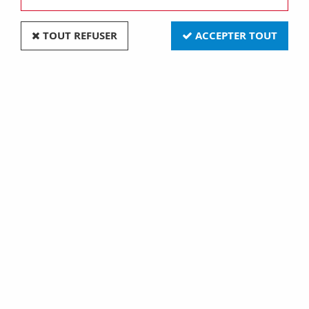
1 article sur
1
TOUT REFUSER
ACCEPTER TOUT
Tableautin de sol et plan
de travail - ip55
(GW68441)
62,40 €