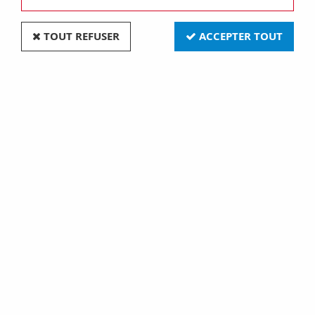
TOUT REFUSER
ACCEPTER TOUT
Bouton poussoir Dimbler en porcelaine blanche
avec dôme charlotte bronze ancien et manette