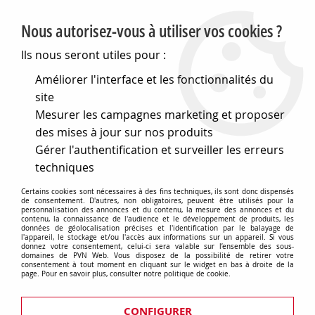
PVN, Vente et conseil en matériel électrique
Nous autorisez-vous à utiliser vos cookies ?
0
Ils nous seront utiles pour :
Améliorer l'interface et les fonctionnalités du
site
Accueil
>
Matériel électrique
>
Prises et interrupteurs
>
Mesurer les campagnes marketing et proposer
Fontini interrupteurs en saillie Dimbler
>
Bouton poussoir
Dimbler en porcelaine blanche avec dôme charlotte bronze
des mises à jour sur nos produits
ancien et manette laiton vieilli, avec passe-câbles
Gérer l'authentification et surveiller les erreurs
techniques
Certains cookies sont nécessaires à des fins techniques, ils sont donc dispensés
de consentement. D'autres, non obligatoires, peuvent être utilisés pour la
personnalisation des annonces et du contenu, la mesure des annonces et du
contenu, la connaissance de l'audience et le développement de produits, les
données de géolocalisation précises et l'identification par le balayage de
l'appareil, le stockage et/ou l'accès aux informations sur un appareil. Si vous
donnez votre consentement, celui-ci sera valable sur l’ensemble des sous-
domaines de PVN Web. Vous disposez de la possibilité de retirer votre
consentement à tout moment en cliquant sur le widget en bas à droite de la
page. Pour en savoir plus, consulter notre politique de cookie.
CONFIGURER