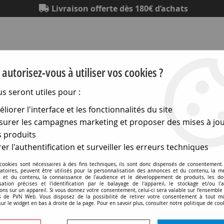
Livraison offerte dès 180€ d’achats
autorisez-vous à utiliser vos cookies ?
us seront utiles pour :
liorer l'interface et les fonctionnalités du site
Eclairage
Electronique
Matériel électrique
Outillag
urer les campagnes marketing et proposer des mises à jou
 produits
ntini interrupteurs en saillie Dimbler
>
Bouton poussoir Dim
er l'authentification et surveiller les erreurs techniques
 cookies sont nécessaires à des fins techniques, ils sont donc dispensés de consentement. 
gatoires, peuvent être utilisés pour la personnalisation des annonces et du contenu, la m
 et du contenu, la connaissance de l'audience et le développement de produits, les d
isation précises et l'identification par le balayage de l'appareil, le stockage et/ou l'
Bouton poussoir Dimbler 
ons sur un appareil. Si vous donnez votre consentement, celui-ci sera valable sur l’ensemble
 de PVN Web. Vous disposez de la possibilité de retirer votre consentement à tout 
ancien et manette laiton v
sur le widget en bas à droite de la page. Pour en savoir plus, consulter notre politique de coo