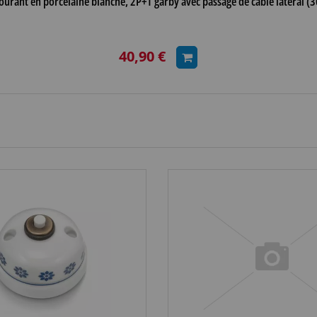
courant en porcelaine blanche, 2P+T garby avec passage de cable latéral 
40,90 €