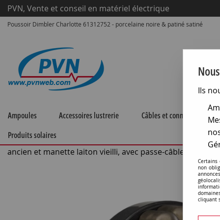
PVN, Vente et conseil en matériel électrique
Poussoir Dimbler Charlotte 61312752 - porcelaine noire & patiné satiné
Nous 
Ils no
Amé
Ampoules
Accessoires lustrerie
Câbles et connecteurs
Mes
nos
Produits solaires
Accueil
>
Matériel électrique
>
Prises et interrupteurs
>
Fo
Gér
ancien et manette laiton vieilli, avec passe-câbles
Certains
non obli
annonces
géolocal
informati
domaines
cliquant 