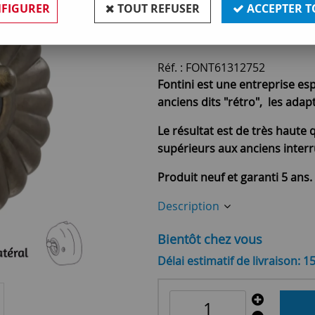
Soyez le premier à donner v
FIGURER
TOUT REFUSER
ACCEPTER T
66
,
90
€
TTC
Réf. :
FONT61312752
Fontini est une entreprise es
anciens dits "rétro", les ada
Le résultat est de très haute q
supérieurs aux anciens interr
Produit neuf et garanti 5 ans.
Description
Bientôt chez vous
Délai estimatif de livraison: 1