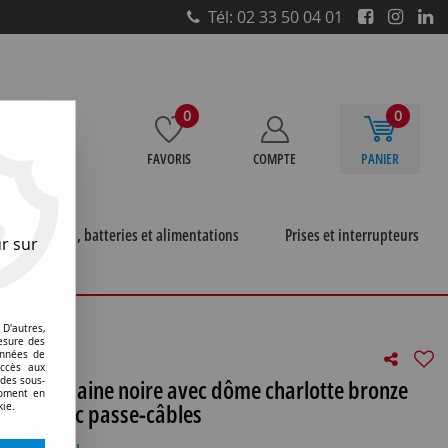
Tél: 02 33 50 04 01
0
0
FAVORIS
COMPTE
PANIER
e
Piles, batteries et alimentations
Prises et interrupteurs
r sur
bler en porcelaine noire avec dôme charlotte bronze
D'autres,
esure des
onnées de
accès aux
en porcelaine noire avec dôme charlotte bronze
 des sous-
moment en
ieilli, avec passe-câbles
kie.