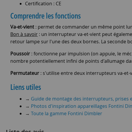
Certification : CE
Comprendre les fonctions
Va-et-vient
: permet de commander un même point lumin
Bon à savoir
: un interrupteur va-et-vient peut égalem
retour lampe sur l'une des deux bornes. La seconde born
Poussoir
: fonctionne par impulsion (on appuie, le mé
nombre potentiellement infini de points d'allumage d
Permutateur
: s'utilise entre deux interrupteurs va-e
Liens utiles
→
Guide de montage des interrupteurs, prises e
→
Photos d'inspiration appareillages Fontini Di
→
Toute la gamme Fontini Dimbler
Liste des avis