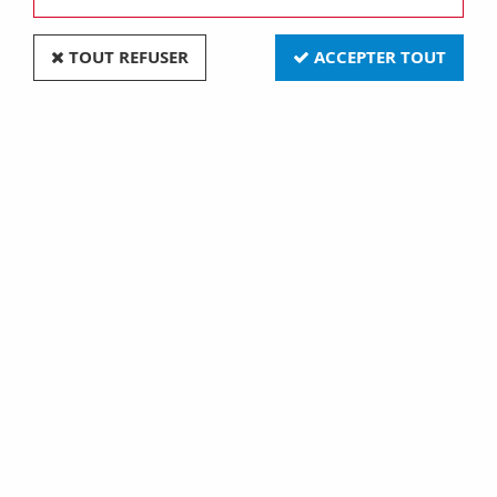
TOUT REFUSER
ACCEPTER TOUT
Interrupteur va-et-vient Dimbler en porcelaine