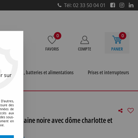
Tél: 02 33 50 04 01
0
0
FAVORIS
COMPTE
PANIER
e
Piles, batteries et alimentations
Prises et interrupteurs
r sur
bler en porcelaine noire avec dôme charlotte et
D'autres,
esure des
onnées de
accès aux
n porcelaine noire avec dôme charlotte et
 des sous-
moment en
kie.