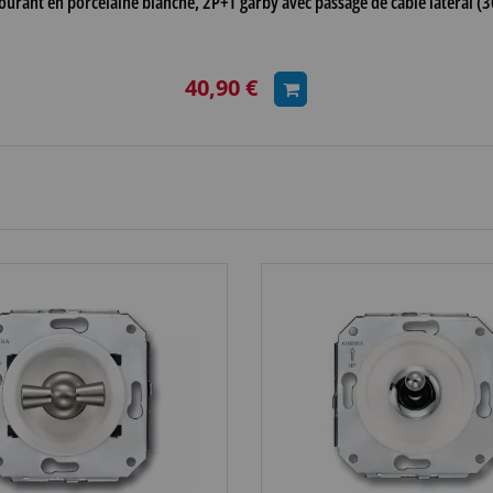
courant en porcelaine blanche, 2P+T garby avec passage de cable latéral 
40,90 €