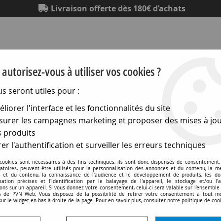
Livraison offerte dès 180€ d’achats
autorisez-vous à utiliser vos cookies ?
us seront utiles pour :
liorer l'interface et les fonctionnalités du site
Eclairage
Electronique
Matériel électrique
Outillag
urer les campagnes marketing et proposer des mises à jou
 produits
ntini interrupteurs en saillie Dimbler
>
Bouton poussoir Dim
er l'authentification et surveiller les erreurs techniques
 cookies sont nécessaires à des fins techniques, ils sont donc dispensés de consentement. 
gatoires, peuvent être utilisés pour la personnalisation des annonces et du contenu, la m
 et du contenu, la connaissance de l'audience et le développement de produits, les d
isation précises et l'identification par le balayage de l'appareil, le stockage et/ou l'
Bouton poussoir Dimbler e
ons sur un appareil. Si vous donnez votre consentement, celui-ci sera valable sur l’ensemble
 de PVN Web. Vous disposez de la possibilité de retirer votre consentement à tout 
manette chromé brillante
sur le widget en bas à droite de la page. Pour en savoir plus, consulter notre politique de coo