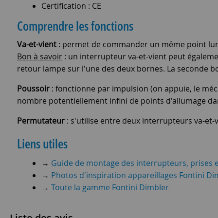
Certification : CE
Comprendre les fonctions
Va-et-vient
: permet de commander un même point lumin
Bon à savoir
: un interrupteur va-et-vient peut égalem
retour lampe sur l'une des deux bornes. La seconde born
Poussoir
: fonctionne par impulsion (on appuie, le mé
nombre potentiellement infini de points d'allumage d
Permutateur
: s'utilise entre deux interrupteurs va-e
Liens utiles
→
Guide de montage des interrupteurs, prises e
→
Photos d'inspiration appareillages Fontini Di
→
Toute la gamme Fontini Dimbler
Liste des avis