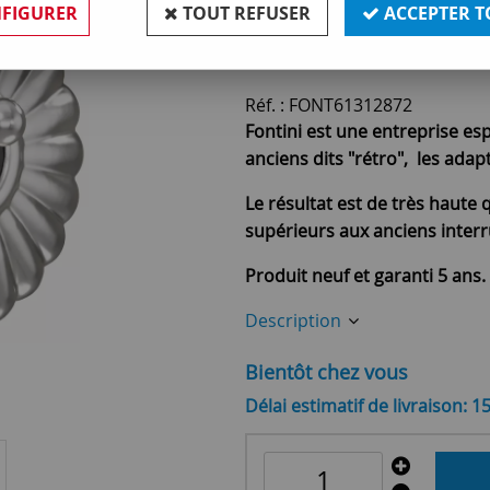
Soyez le premier à donner v
FIGURER
TOUT REFUSER
ACCEPTER T
66
,
90
€
TTC
Réf. :
FONT61312872
Fontini est une entreprise es
anciens dits "rétro", les ada
Le résultat est de très haute q
supérieurs aux anciens interr
Produit neuf et garanti 5 ans.
Description
Bientôt chez vous
Délai estimatif de livraison: 1