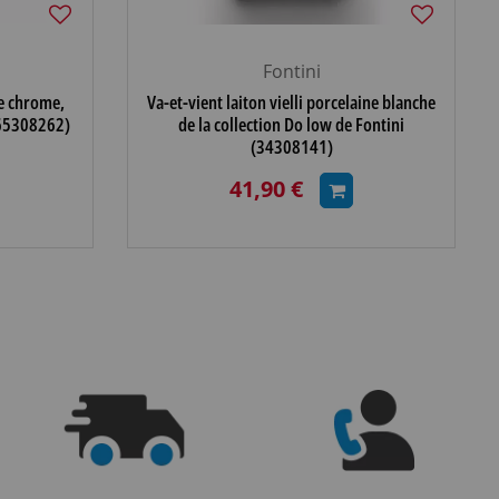
Fontini
te chrome,
Va-et-vient laiton vielli porcelaine blanche
(65308262)
de la collection Do low de Fontini
(34308141)
41,90 €