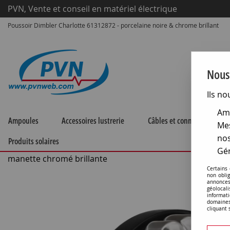
PVN, Vente et conseil en matériel électrique
Poussoir Dimbler Charlotte 61312872 - porcelaine noire & chrome brillant
Nous 
Ils no
Amé
Ampoules
Accessoires lustrerie
Câbles et connecteurs
Mes
nos
Produits solaires
Accueil
>
Matériel électrique
>
Prises et interrupteurs
>
Fo
Gér
manette chromé brillante
Certains
non obli
annonces
géolocal
informati
domaines
cliquant 