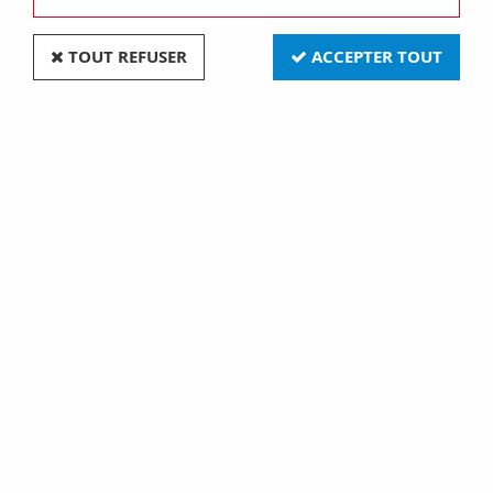
TOUT REFUSER
ACCEPTER TOUT
Bouton poussoir Dimbler en porcelaine blanche