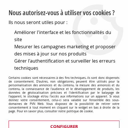
PVN, Vente et conseil en matériel électrique
Nous autorisez-vous à utiliser vos cookies ?
0
Ils nous seront utiles pour :
Améliorer l'interface et les fonctionnalités du
site
Accueil
>
Matériel électrique
>
Prises et interrupteurs
>
Mesurer les campagnes marketing et proposer
Fontini interrupteurs en saillie Dimbler
>
Bouton poussoir
Dimbler en porcelaine blanche avec dôme charlotte et
des mises à jour sur nos produits
manette chromés brillants, avec passe-câbles
Gérer l'authentification et surveiller les erreurs
techniques
Certains cookies sont nécessaires à des fins techniques, ils sont donc dispensés
de consentement. D'autres, non obligatoires, peuvent être utilisés pour la
personnalisation des annonces et du contenu, la mesure des annonces et du
contenu, la connaissance de l'audience et le développement de produits, les
données de géolocalisation précises et l'identification par le balayage de
l'appareil, le stockage et/ou l'accès aux informations sur un appareil. Si vous
donnez votre consentement, celui-ci sera valable sur l’ensemble des sous-
domaines de PVN Web. Vous disposez de la possibilité de retirer votre
consentement à tout moment en cliquant sur le widget en bas à droite de la
page. Pour en savoir plus, consulter notre politique de cookie.
CONFIGURER