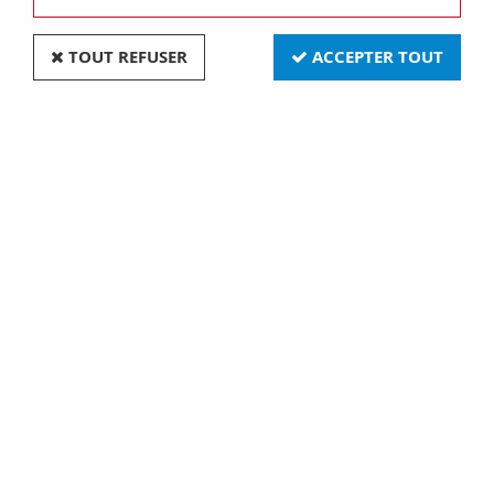
TOUT REFUSER
ACCEPTER TOUT
Clip de fixation pour led
Clips de fixation pour led
5mm - reflection concave
5mm - reflexion convexe
(RTF5020)
(RTF5010)
0,70 €
0,70 €