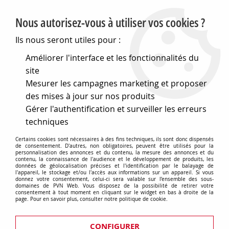
PVN, Vente et conseil en matériel électrique
Nous autorisez-vous à utiliser vos cookies ?
0
Ils nous seront utiles pour :
Améliorer l'interface et les fonctionnalités du
site
Accueil
>
Electronique
>
Composants électroniques
>
Led
>
Mesurer les campagnes marketing et proposer
Clips de fixation pour leds
des mises à jour sur nos produits
Clips de fixation pour leds
Gérer l'authentification et surveiller les erreurs
techniques
Certains cookies sont nécessaires à des fins techniques, ils sont donc dispensés
de consentement. D'autres, non obligatoires, peuvent être utilisés pour la
personnalisation des annonces et du contenu, la mesure des annonces et du
TRIER & FILTRER
contenu, la connaissance de l'audience et le développement de produits, les
données de géolocalisation précises et l'identification par le balayage de
l'appareil, le stockage et/ou l'accès aux informations sur un appareil. Si vous
donnez votre consentement, celui-ci sera valable sur l’ensemble des sous-
domaines de PVN Web. Vous disposez de la possibilité de retirer votre
consentement à tout moment en cliquant sur le widget en bas à droite de la
7 articles sur
7
page. Pour en savoir plus, consulter notre politique de cookie.
CONFIGURER