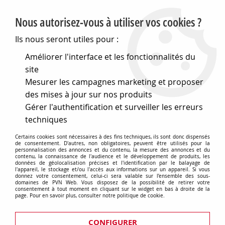
PVN, Vente et conseil en matériel électrique
Nous autorisez-vous à utiliser vos cookies ?
0
Ils nous seront utiles pour :
Améliorer l'interface et les fonctionnalités du
site
Accueil
>
Electronique
>
Composants électroniques
>
Led
>
Mesurer les campagnes marketing et proposer
Phototransistors
des mises à jour sur nos produits
Phototransistors
Gérer l'authentification et surveiller les erreurs
techniques
Certains cookies sont nécessaires à des fins techniques, ils sont donc dispensés
de consentement. D'autres, non obligatoires, peuvent être utilisés pour la
personnalisation des annonces et du contenu, la mesure des annonces et du
contenu, la connaissance de l'audience et le développement de produits, les
Phototransistors 5mm
données de géolocalisation précises et l'identification par le balayage de
l'appareil, le stockage et/ou l'accès aux informations sur un appareil. Si vous
donnez votre consentement, celui-ci sera valable sur l’ensemble des sous-
domaines de PVN Web. Vous disposez de la possibilité de retirer votre
consentement à tout moment en cliquant sur le widget en bas à droite de la
page. Pour en savoir plus, consulter notre politique de cookie.
CONFIGURER