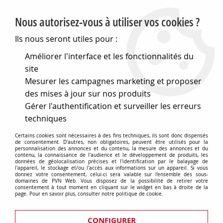
PVN, Vente et conseil en matériel électrique
Nous autorisez-vous à utiliser vos cookies ?
0
Ils nous seront utiles pour :
Améliorer l'interface et les fonctionnalités du
site
Accueil
>
Electronique
>
Composants électroniques
>
Led
>
Mesurer les campagnes marketing et proposer
Leds faible courant
des mises à jour sur nos produits
Leds faible courant
Gérer l'authentification et surveiller les erreurs
techniques
Certains cookies sont nécessaires à des fins techniques, ils sont donc dispensés
de consentement. D'autres, non obligatoires, peuvent être utilisés pour la
personnalisation des annonces et du contenu, la mesure des annonces et du
TRIER & FILTRER
contenu, la connaissance de l'audience et le développement de produits, les
données de géolocalisation précises et l'identification par le balayage de
l'appareil, le stockage et/ou l'accès aux informations sur un appareil. Si vous
donnez votre consentement, celui-ci sera valable sur l’ensemble des sous-
domaines de PVN Web. Vous disposez de la possibilité de retirer votre
consentement à tout moment en cliquant sur le widget en bas à droite de la
5 articles sur
5
page. Pour en savoir plus, consulter notre politique de cookie.
CONFIGURER