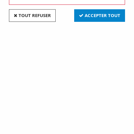
TOUT REFUSER
ACCEPTER TOUT
Led Standard 5Mm -
Led standard 5mm -
Rouge Diffusant (L-
rouge diffusant (L-
7113LSRD)
7113LID)
0,70 €
0,14 €