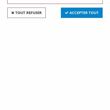
TOUT REFUSER
ACCEPTER TOUT
Led rvb clignotante de 5
Led standard 5mm - vert
mm avec programme
transparent (L-7113SGC)
intégré (LED5/RGB)
1,30 €
0,13 €
2 articles sur
2