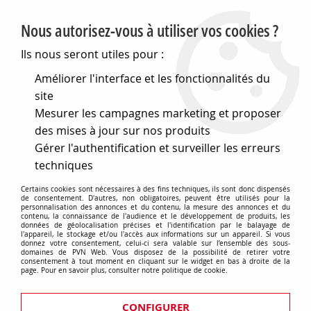
PVN, Vente et conseil en matériel électrique
Nous autorisez-vous à utiliser vos cookies ?
0
Ils nous seront utiles pour :
Améliorer l'interface et les fonctionnalités du
site
Accueil
>
Electronique
>
Composants électroniques
>
Led
>
Mesurer les campagnes marketing et proposer
Leds standard
>
Leds standard 5mm
>
5mm standard led lamps clear
des mises à jour sur nos produits
Gérer l'authentification et surveiller les erreurs
5mm standard led lamps clear
techniques
Certains cookies sont nécessaires à des fins techniques, ils sont donc dispensés
de consentement. D'autres, non obligatoires, peuvent être utilisés pour la
personnalisation des annonces et du contenu, la mesure des annonces et du
contenu, la connaissance de l'audience et le développement de produits, les
TRIER & FILTRER
données de géolocalisation précises et l'identification par le balayage de
l'appareil, le stockage et/ou l'accès aux informations sur un appareil. Si vous
donnez votre consentement, celui-ci sera valable sur l’ensemble des sous-
domaines de PVN Web. Vous disposez de la possibilité de retirer votre
consentement à tout moment en cliquant sur le widget en bas à droite de la
page. Pour en savoir plus, consulter notre politique de cookie.
2 articles sur
2
CONFIGURER